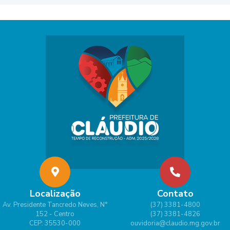
Localização
Contato
Av. Presidente Tancredo Neves, N°
(37) 3381-4800
152 - Centro
(37) 3381-4826
CEP: 35530-000
ouvidoria@claudio.mg.gov.br