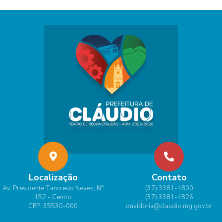
Localização
Contato
Av. Presidente Tancredo Neves, N°
(37) 3381-4800
152 - Centro
(37) 3381-4826
CEP: 35530-000
ouvidoria@claudio.mg.gov.br