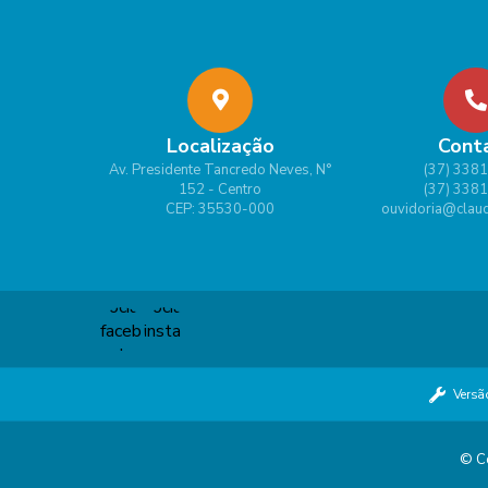
Localização
Cont
Av. Presidente Tancredo Neves, N°
(37) 338
152 - Centro
(37) 338
CEP: 35530-000
ouvidoria@claud
Versã
© Co