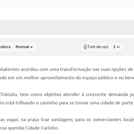
 MÍDIAS
RECEBA NOTÍCIAS
eitura:
Tom de voz:
Combatentes acordou com uma transformação nas suas opções de
ndo em um melhor aproveitamento do espaço público e no benefí
Trânsito, tem como objetivo atender à crescente demanda po
io está trilhando o caminho para se tornar uma cidade de port
das vagas na praça traz vantagens para os comerciantes locai
sa querida Cidade Carinho.