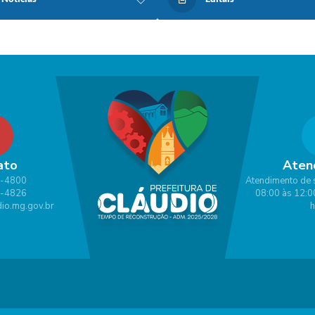
ato
Aten
1-4800
Atendimento de 
1-4826
08:00 às 12:0
io.mg.gov.br
h