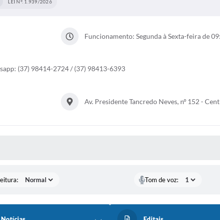
LEI Nº. 1.939/2026
Funcionamento: Segunda à Sexta-feira de 09
tsapp: (37) 98414-2724 / (37) 98413-6393
Av. Presidente Tancredo Neves, nº 152 - Cen
 MÍDIAS
eitura:
Tom de voz:
Notícias
Editais