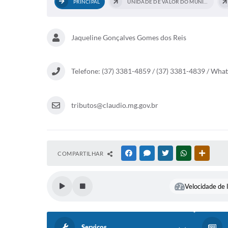
PRINCIPAL
UNIDADE DE VALOR DO MUNICÍPIO
Jaqueline Gonçalves Gomes dos Reis
Telefone: (37) 3381-4859 / (37) 3381-4839 / Wha
tributos@claudio.mg.gov.br
COMPARTILHAR
FACEBOOK
MESSENGER
TWITTER
WHATSAPP
OUTRAS
Velocidade de l
Serviços