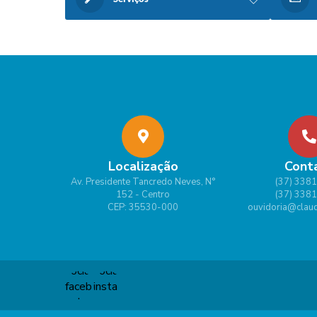
Localização
Cont
Av. Presidente Tancredo Neves, N°
(37) 338
152 - Centro
(37) 338
CEP: 35530-000
ouvidoria@claud