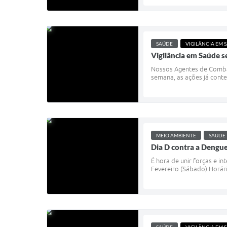
SAÚDE
VIGILÂNCIA EM 
Vigilância em Saúde
Nossos Agentes de Combat
semana, as ações já conte
MEIO AMBIENTE
SAÚDE
Dia D contra a Dengu
É hora de unir forças e i
Fevereiro (Sábado) Horári