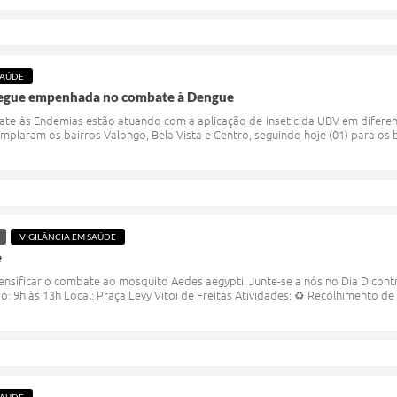
SAÚDE
 segue empenhada no combate à Dengue
e às Endemias estão atuando com a aplicação de inseticida UBV em diferent
mplaram os bairros Valongo, Bela Vista e Centro, seguindo hoje (01) para os 
VIGILÂNCIA EM SAÚDE
e
ntensificar o combate ao mosquito Aedes aegypti. Junte-se a nós no Dia D cont
o: 9h às 13h Local: Praça Levy Vitoi de Freitas Atividades: ♻️ Recolhimento de