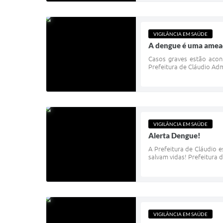
VIGILÂNCIA EM SAÚDE
A dengue é uma ameaç
Casos graves estão acont
Prefeitura de Cláudio Ad
VIGILÂNCIA EM SAÚDE
Alerta Dengue!
A Prefeitura de Cláudio 
salvam vidas! Prefeitura
VIGILÂNCIA EM SAÚDE