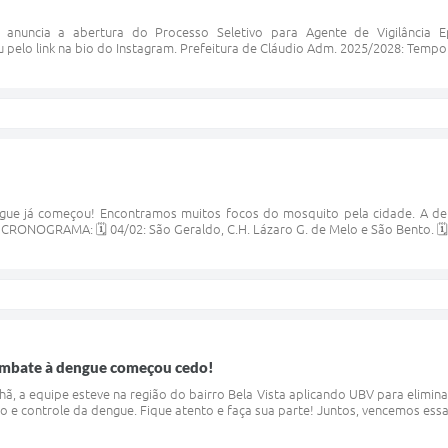
o anuncia a abertura do Processo Seletivo para Agente de Vigilância E
pelo link na bio do Instagram. Prefeitura de Cláudio Adm. 2025/2028: Tempo 
gue já começou! Encontramos muitos focos do mosquito pela cidade. A d
 CRONOGRAMA: 🗓️ 04/02: São Geraldo, C.H. Lázaro G. de Melo e São Bento. 🗓️ 
ombate à dengue começou cedo!
hã, a equipe esteve na região do bairro Bela Vista aplicando UBV para elimi
o e controle da dengue. Fique atento e faça sua parte! Juntos, vencemos essa 