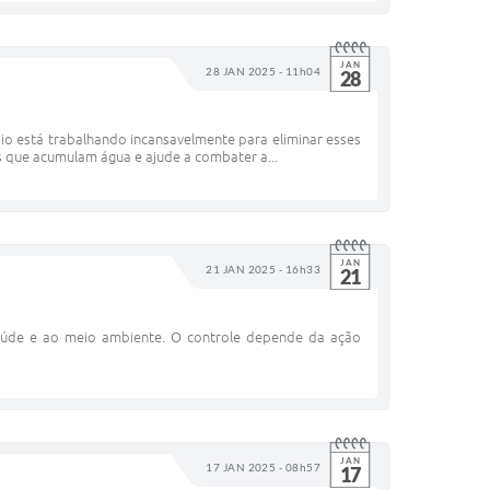
JAN
28 JAN 2025 - 11h04
28
io está trabalhando incansavelmente para eliminar esses
s que acumulam água e ajude a combater a...
JAN
21 JAN 2025 - 16h33
21
 saúde e ao meio ambiente. O controle depende da ação
JAN
17 JAN 2025 - 08h57
17