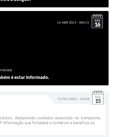
ABR
16 ABR 2025 - 08h15
16
M SAÚDE
mbém é estar informado.
FEV
15 FEV 2025 - 11h00
15
dutos, destacando cuidados essenciais no transporte,
 Informação que fortalece o comércio e beneficia os...