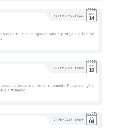
FEV
14 FEV 2025 - 11h46
14
sua parte: elimine água parada e proteja sua família!
io
FEV
10 FEV 2025 - 19h00
10
a parada e descarte o lixo corretamente. Pequenas ações
láudio #Cláudio
FEV
04 FEV 2025 - 16h09
04