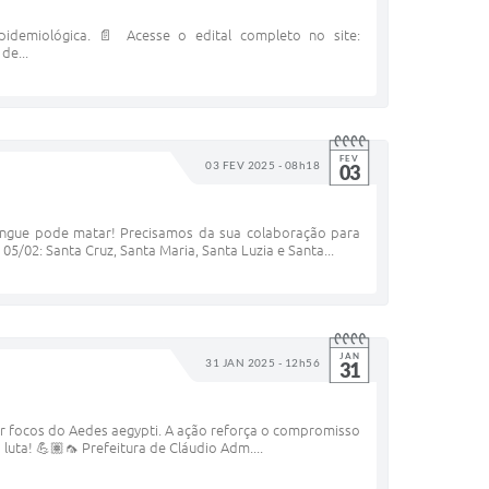
pidemiológica. 📄 Acesse o edital completo no site:
de...
FEV
03 FEV 2025 - 08h18
03
engue pode matar! Precisamos da sua colaboração para
05/02: Santa Cruz, Santa Maria, Santa Luzia e Santa...
JAN
31 JAN 2025 - 12h56
31
nar focos do Aedes aegypti. A ação reforça o compromisso
luta! 💪🏽🦟 Prefeitura de Cláudio Adm....