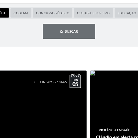
AÚDE
CODEMA
CONCURSO PÚBLICO
CULTURA E TURISMO
EDUCAÇÃO
BUSCAR
JUN
05 JUN 2025 - 13h45
05
VIGILÂNCIA EM SAÚDE
Cláudio em alerta c