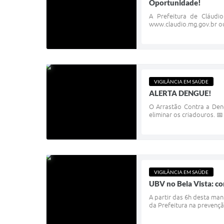
Oportunidade!
A Prefeitura de Cláudi
www.claudio.mg.gov.br ou 
VIGILÂNCIA EM SAÚDE
ALERTA DENGUE!
O Arrastão Contra a Den
eliminar os criadouros. 📅
VIGILÂNCIA EM SAÚDE
UBV no Bela Vista: c
A partir das 6h desta man
da Prefeitura na prevençã