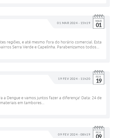
MAR
01 MAR 2024 - 15h19
01
es regiões, e até mesmo fora do horário comercial. Esta
bairros Serra Verde e Capelinha. Parabenizamos todos...
FEV
19 FEV 2024 - 11h20
19
ra a Dengue e vamos juntos fazer a diferença! Data: 24 de
 materiais em tambores...
FEV
09 FEV 2024 - 08h19
09