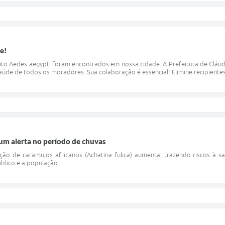
e!
to Aedes aegypti foram encontrados em nossa cidade. A Prefeitura de Cláud
aúde de todos os moradores. Sua colaboração é essencial! Elimine recipiente
um alerta no período de chuvas
ação de caramujos africanos (Achatina fulica) aumenta, trazendo riscos à
blico e a população.