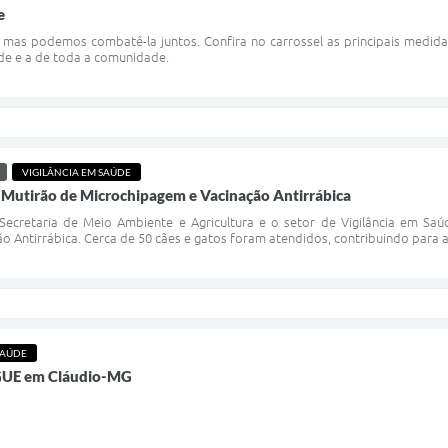
e
, mas podemos combatê-la juntos. Confira no carrossel as principais medid
úde e a de toda a comunidade.
VIGILÂNCIA EM SAÚDE
1° Mutirão de Microchipagem e Vacinação Antirrábica
 Secretaria de Meio Ambiente e Agricultura e o setor de Vigilância em Saú
 Antirrábica. Cerca de 50 cães e gatos foram atendidos, contribuindo para a
SAÚDE
GUE em Cláudio-MG