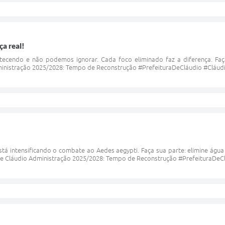
a real!
ecendo e não podemos ignorar. Cada foco eliminado faz a diferença. Faça 
ministração 2025/2028: Tempo de Reconstrução #PrefeituraDeCláudio #Cláud
está intensificando o combate ao Aedes aegypti. Faça sua parte: elimine águ
 de Cláudio Administração 2025/2028: Tempo de Reconstrução #PrefeituraDeC