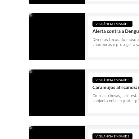
VIGILÂNCIA EM SAÚDE
Alerta contra a Dengu
Diversos focos do mosqui
criadouros e proteger a s
VIGILÂNCIA EM SAÚDE
Caramujos africanos: 
Com as chuvas, a infest
conjunta entre o poder pú
VIGILÂNCIA EM SAÚDE