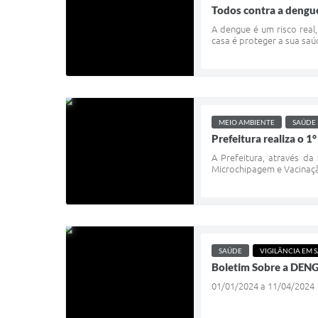
Todos contra a dengu
A dengue é um risco real
casa é proteger a sua sa
MEIO AMBIENTE
SAÚDE
Prefeitura realiza o 
A Prefeitura, através da
Microchipagem e Vacinação
SAÚDE
VIGILÂNCIA EM 
Boletim Sobre a DEN
01/01/2024 a 11/04/2024