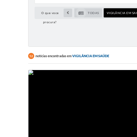
O que voce
TODAS
VIGILÂNCIA EM S
procura?
notícias encontradas em
VIGILÂNCIA EM SAÚDE
52