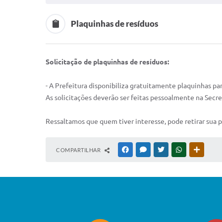
Plaquinhas de resíduos
Solicitação de plaquinhas de resíduos:
- A Prefeitura disponibiliza gratuitamente plaquinhas p
As solicitações deverão ser feitas pessoalmente na Secr
Ressaltamos que quem tiver interesse, pode retirar sua pl
COMPARTILHAR
FACEBOOK
MESSENGER
TWITTER
WHATSAPP
OUTRAS