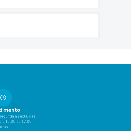
dimento
segunda a sexta, das
0 e 13:00 às 17:00
oras.