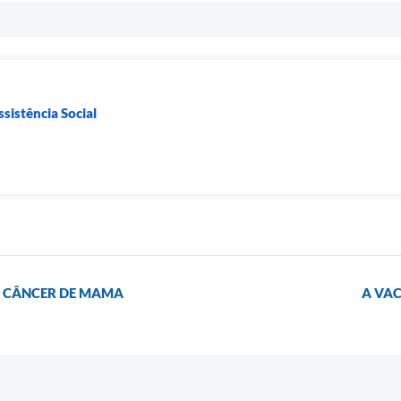
sistência Social
O CÂNCER DE MAMA
A VA