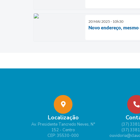
20 MAI 2025 - 10h30
Novo endereço, mesmo 
Localização
Cont
Av. Presidente Tancredo Neves, N°
(37) 338
152 - Centro
(37) 338
CEP: 35530-000
ouvidoria@claud