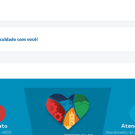
cuidado com você!
ato
Aten
1-4800
Atendimento de 