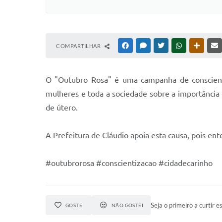
COMPARTILHAR
FACEBOOK
MESSENGER
TWITTER
WHATSAPP
OUTRAS
O "Outubro Rosa" é uma campanha de conscienti
mulheres e toda a sociedade sobre a importância
de útero.
A Prefeitura de Cláudio apoia esta causa, pois e
#outubrorosa #conscientizacao #cidadecarinho
Seja o primeiro a curtir es
GOSTEI
NÃO GOSTEI