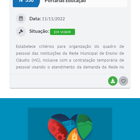
Nº 330
Portarias Educação
Data:
11/11/2022
Situação:
EM VIGOR
Estabelece critérios para organização do quadro de
pessoal das instituições da Rede Municipal de Ensino de
Cláudio (MG), inclusive com a contratação temporária de
pessoal visando o atendimento da demanda da Rede no
ano letivo de 2023 e dá outras providências.
BAIXAR
G
O
S
T
E
I