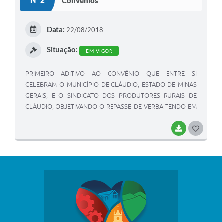
Nº 2
Convênios
Data:
22/08/2018
Situação:
EM VIGOR
PRIMEIRO ADITIVO AO CONVÊNIO QUE ENTRE SI
CELEBRAM O MUNICÍPIO DE CLÁUDIO, ESTADO DE MINAS
GERAIS, E O SINDICATO DOS PRODUTORES RURAIS DE
CLÁUDIO, OBJETIVANDO O REPASSE DE VERBA TENDO EM
VISTA AS FESTIVIDADES DA 45ª EXPOCLÁUDIO 2018 PARA
ABERTURA DE PORTÕES AO PÚBLICO.
BAIXAR
G
O
S
T
E
I