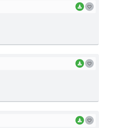
BAIXAR
G
O
S
T
E
I
BAIXAR
G
O
S
T
E
I
BAIXAR
G