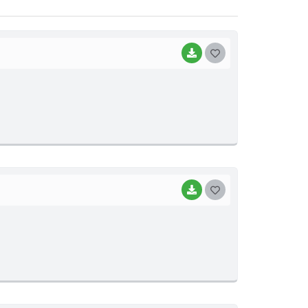
BAIXAR
G
O
S
T
E
I
BAIXAR
G
O
S
T
E
I