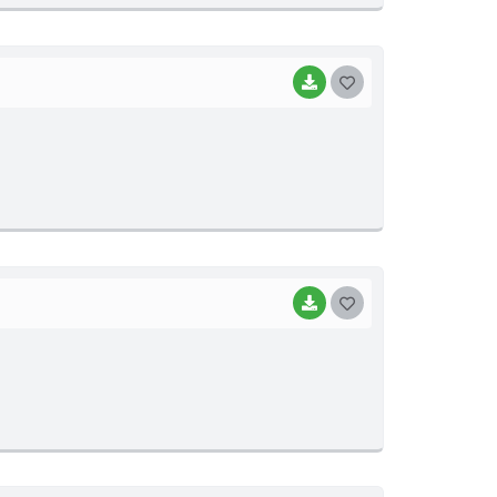
I
BAIXAR
G
O
S
T
E
I
BAIXAR
G
O
S
T
E
I