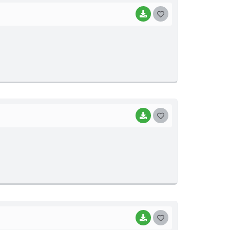
BAIXAR
G
O
S
T
E
I
BAIXAR
G
O
S
T
E
I
BAIXAR
G