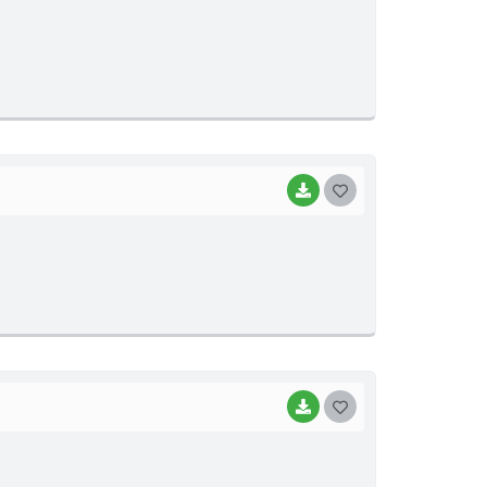
O
S
T
E
I
BAIXAR
G
O
S
T
E
I
BAIXAR
G
O
S