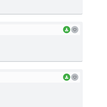
T
E
I
BAIXAR
G
O
S
T
E
I
BAIXAR
G
O
S
T
E