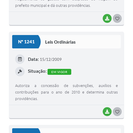
prefeito municipal e dá outras providências.
BAIXAR
G
O
S
Nº 1241
Leis Ordinárias
T
E
Data:
15/12/2009
I
Situação:
EM VIGOR
Autoriza a concessão de subvenções, auxílios e
contribuições para o ano de 2010 e determina outras
providências.
BAIXAR
G
O
S