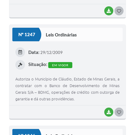
BAIXAR
G
O
S
Nº 1247
Leis Ordinárias
T
E
Data:
29/12/2009
I
Situação:
EM VIGOR
Autoriza o Município de Cláudio, Estado de Minas Gerais, a
contratar com o Banco de Desenvolvimento de Minas
Gerais S/A – BDMG, operações de crédito com outorga de
garantia e dá outras providências.
BAIXAR
G
O
S