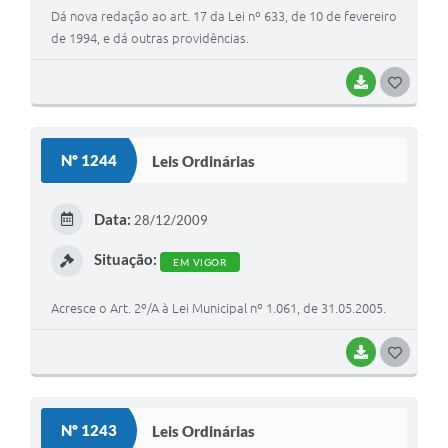
Dá nova redação ao art. 17 da Lei nº 633, de 10 de fevereiro
de 1994, e dá outras providências.
BAIXAR
G
O
S
Nº 1244
Leis Ordinárias
T
E
Data:
28/12/2009
I
Situação:
EM VIGOR
Acresce o Art. 2º/A à Lei Municipal nº 1.061, de 31.05.2005.
BAIXAR
G
O
S
Nº 1243
Leis Ordinárias
T