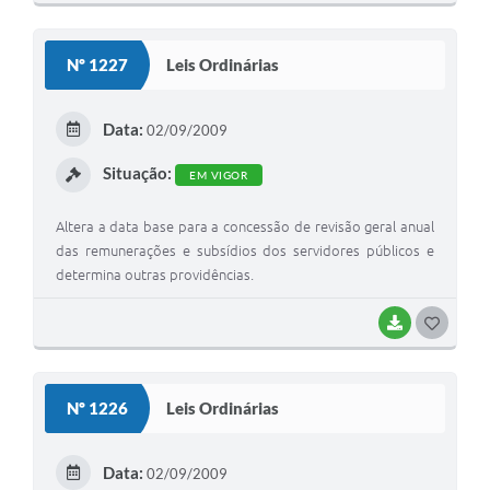
O
S
Nº 1227
Leis Ordinárias
T
E
Data:
02/09/2009
I
Situação:
EM VIGOR
Altera a data base para a concessão de revisão geral anual
das remunerações e subsídios dos servidores públicos e
determina outras providências.
BAIXAR
G
O
S
Nº 1226
Leis Ordinárias
T
E
Data:
02/09/2009