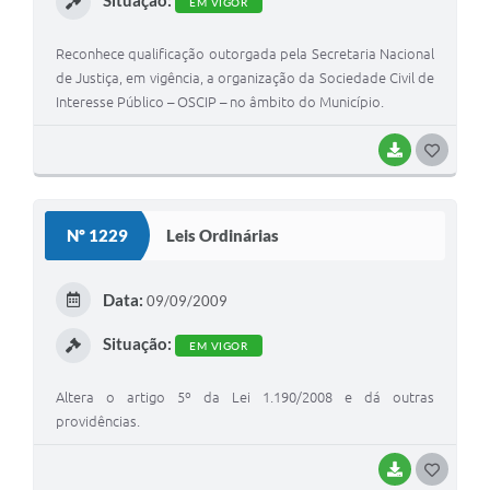
EM VIGOR
Reconhece qualificação outorgada pela Secretaria Nacional
de Justiça, em vigência, a organização da Sociedade Civil de
Interesse Público – OSCIP – no âmbito do Município.
BAIXAR
G
O
S
Nº 1229
Leis Ordinárias
T
E
Data:
09/09/2009
I
Situação:
EM VIGOR
Altera o artigo 5º da Lei 1.190/2008 e dá outras
providências.
BAIXAR
G