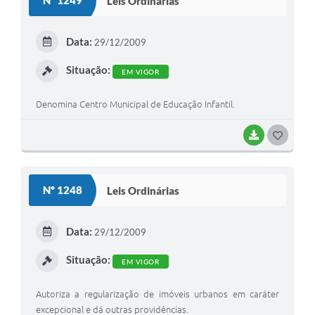
Nº 1249
Leis Ordinárias
Data:
29/12/2009
Situação:
EM VIGOR
Denomina Centro Municipal de Educação Infantil.
BAIXAR
G
O
S
Nº 1248
Leis Ordinárias
T
E
Data:
29/12/2009
I
Situação:
EM VIGOR
Autoriza a regularização de imóveis urbanos em caráter
excepcional e dá outras providências.