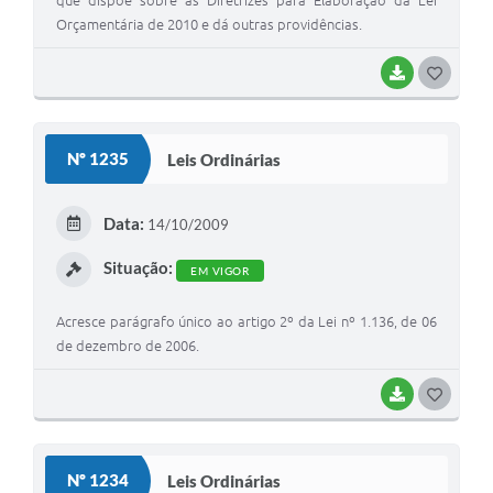
que dispõe sobre as Diretrizes para Elaboração da Lei
Orçamentária de 2010 e dá outras providências.
BAIXAR
G
O
S
Nº 1235
Leis Ordinárias
T
E
Data:
14/10/2009
I
Situação:
EM VIGOR
Acresce parágrafo único ao artigo 2º da Lei nº 1.136, de 06
de dezembro de 2006.
BAIXAR
G
O
S
Nº 1234
Leis Ordinárias