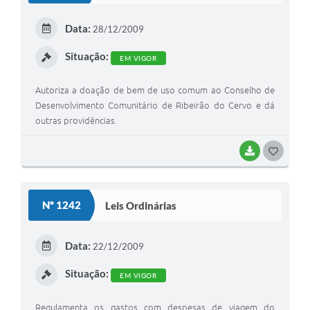
E
Data:
28/12/2009
I
Situação:
EM VIGOR
Autoriza a doação de bem de uso comum ao Conselho de
Desenvolvimento Comunitário de Ribeirão do Cervo e dá
outras providências.
BAIXAR
G
O
S
Nº 1242
Leis Ordinárias
T
E
Data:
22/12/2009
I
Situação:
EM VIGOR
Regulamenta os gastos com despesas de viagem do