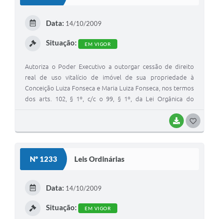
T
E
Data:
14/10/2009
I
Situação:
EM VIGOR
Autoriza o Poder Executivo a outorgar cessão de direito
real de uso vitalício de imóvel de sua propriedade à
Conceição Luiza Fonseca e Maria Luiza Fonseca, nos termos
dos arts. 102, § 1º, c/c o 99, § 1º, da Lei Orgânica do
Município de Cláudio (MG).
BAIXAR
G
O
S
Nº 1233
Leis Ordinárias
T
E
Data:
14/10/2009
I
Situação:
EM VIGOR