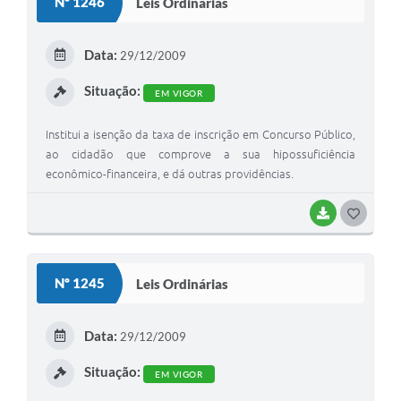
Nº 1246
Leis Ordinárias
T
E
Data:
29/12/2009
I
Situação:
EM VIGOR
Institui a isenção da taxa de inscrição em Concurso Público,
ao cidadão que comprove a sua hipossuficiência
econômico-financeira, e dá outras providências.
BAIXAR
G
O
S
Nº 1245
Leis Ordinárias
T
E
Data:
29/12/2009
I
Situação:
EM VIGOR