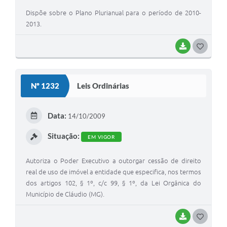
Dispõe sobre o Plano Plurianual para o período de 2010-
2013.
BAIXAR
G
O
S
Nº 1232
Leis Ordinárias
T
E
Data:
14/10/2009
I
Situação:
EM VIGOR
Autoriza o Poder Executivo a outorgar cessão de direito
real de uso de imóvel a entidade que especifica, nos termos
dos artigos 102, § 1º, c/c 99, § 1º, da Lei Orgânica do
Município de Cláudio (MG).
BAIXAR
G