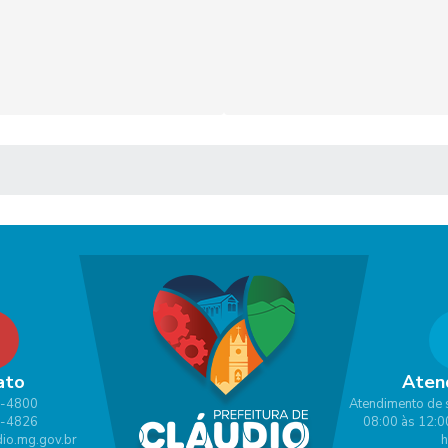
 MÍDIAS
ato
Aten
1-4800
Atendimento de 
1-4826
08:00 às 12:0
io.mg.gov.br
h