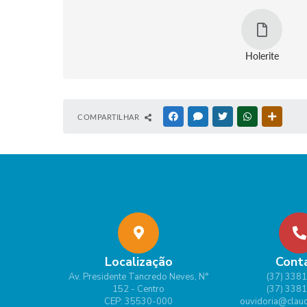
Holerite
COMPARTILHAR
FACEBOOK
MESSENGER
TWITTER
WHATSAPP
OUTRAS
Localização
Cont
Av. Presidente Tancredo Neves, N°
(37) 338
152 - Centro
(37) 338
CEP: 35530-000
ouvidoria@claud