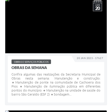
JAN
20
20 JAN 2023 - 17h27
OBRAS E SERVIÇOS PÚBLICOS
OBRAS DA SEMANA
Confira algumas das realizações da Secretaria Municipal de
Obras nesta semana: Manutenção e construção:
🔸Manutenção de ponte na comunidade de Cachoeira dos
Pios 🔸Manutenção de iluminação pública em diferentes
pontos do município 🔸Manutenção na unidade de saúde do
bairro São Geraldo (ESF 2) 🔸Sondagem...