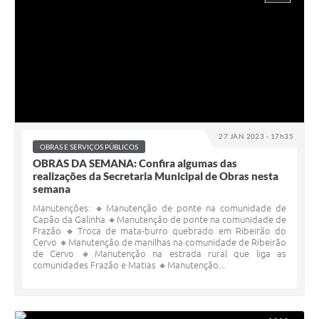
27 JAN 2023 - 17h35
OBRAS E SERVIÇOS PÚBLICOS
OBRAS DA SEMANA: Confira algumas das
realizações da Secretaria Municipal de Obras nesta
semana
Manutenções: 🔸Manutenção de ponte na comunidade de
Capão da Galinha 🔸Manutenção de ponte na comunidade de
Frazão 🔸Troca de mata-burro quebrado em Ribeirão do
Cervo 🔸Manutenção de manilhas na comunidade de Ribeirão
de Cervo 🔸Manutenção na estrada rural que liga as
comunidades Frazão e Matias 🔸Manutenção...