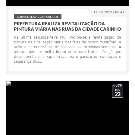
12 JUL 2023 - 10h41
OBRAS E SERVIÇOS PÚBLICOS
PREFEITURA REALIZA REVITALIZAÇÃO DA
PINTURA VIÁRIA NAS RUAS DA CIDADE CARINHO
Na última segunda-feira (10), iniciou-se a revitalização da
pintura da sinalização viária das ruas de nosso município. A
ação se estenderá nas demais vias nas próximas semanas. A
pintura viária é muito importante para todos nós, já que
desempenha um papel crucial na organização, condução e
segurança dos...
JUN
22