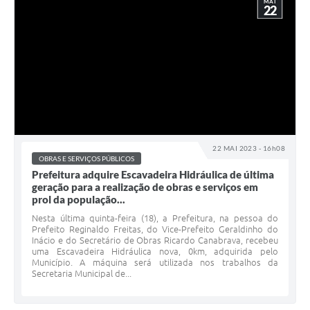
MAI
22
22 MAI 2023 - 16h08
OBRAS E SERVIÇOS PÚBLICOS
Prefeitura adquire Escavadeira Hidráulica de última
geração para a realização de obras e serviços em
prol da população...
Nesta última quinta-feira (18), a Prefeitura, na pessoa do
Prefeito Reginaldo Freitas, do Vice-Prefeito Geraldinho do
Inácio e do Secretário de Obras Ricardo Canabrava, recebeu
uma Escavadeira Hidráulica nova, 0km, adquirida pelo
Município. A máquina será utilizada nos trabalhos da
Secretaria Municipal de...