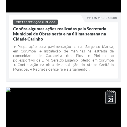
22 JUN 2023 - 13h08
OBRAS E SERVIÇOS PÚBLICOS
Confira algumas ações realizadas pela Secretaria
Municipal de Obras nesta e na última semana na
Cidade Carinho
🔸Preparação para pavimentação na rua Sargento Marisa,
em Corumbá 🔸Instalação de manilhas na estrada da
comunidade de Cachoeira dos Pios 🔸Pintura no
poliesportivo da E. M. Geraldo Eugênio Toledo, em Corumbá
🔸Continuação na obra de ampliação do Aterro Sanitário
Municipal 🔸Retirada de lixeira e alargamento...
JUN
21