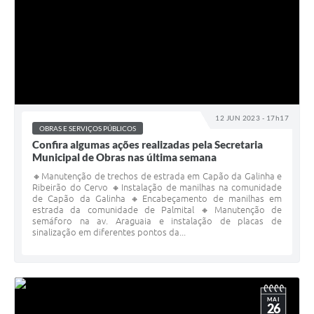
12 JUN 2023 - 17h17
OBRAS E SERVIÇOS PÚBLICOS
Confira algumas ações realizadas pela Secretaria
Municipal de Obras nas última semana
🔸Manutenção de trechos de estrada em Capão da Galinha e
Ribeirão do Cervo 🔸Instalação de manilhas na comunidade
de Capão da Galinha 🔸Encabeçamento de manilhas em
estrada da comunidade de Palmital 🔸Manutenção de
semáforo na av. Araguaia e instalação de placas de
sinalização em diferentes pontos da...
MAI
26