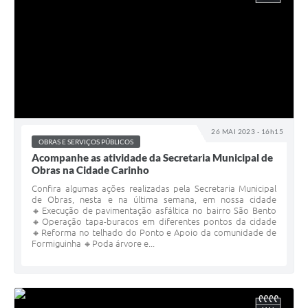
26 MAI 2023 - 16h15
OBRAS E SERVIÇOS PÚBLICOS
Acompanhe as atividade da Secretaria Municipal de
Obras na Cidade Carinho
Confira algumas ações realizadas pela Secretaria Municipal
de Obras, nesta e na última semana, em nossa cidade
🔸Execução de pavimentação asfáltica no bairro São Bento
🔸Operação tapa-buracos em diferentes pontos da cidade
🔸Reforma no telhado do Ponto e Apoio da comunidade de
Formiguinha 🔸Poda árvore e...