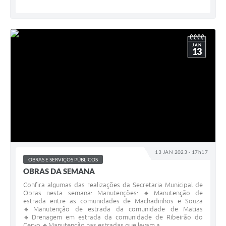
JAN
13
13 JAN 2023 - 17h17
OBRAS E SERVIÇOS PÚBLICOS
OBRAS DA SEMANA
Confira algumas das realizações da Secretaria Municipal de
Obras nesta semana: Manutenções: 🔸Manutenção de
estrada entre as comunidades de Machadinhos e Souza
🔸Manutenção de estrada da comunidade de Matias
🔸Drenagem em estrada da comunidade de Ribeirão do
Cervo 🔸Manutenção nas estradas que levam a...