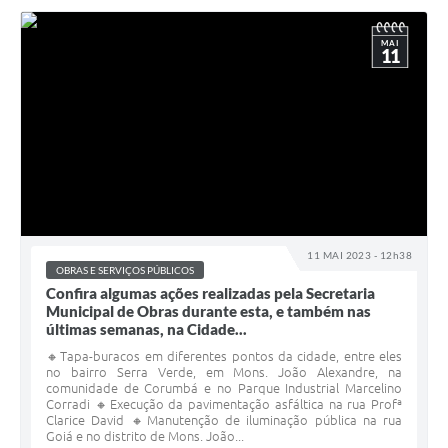
MAI
11
11 MAI 2023 - 12h38
OBRAS E SERVIÇOS PÚBLICOS
Confira algumas ações realizadas pela Secretaria
Municipal de Obras durante esta, e também nas
últimas semanas, na Cidade...
🔸Tapa-buracos em diferentes pontos da cidade, entre eles
no bairro Serra Verde, em Mons. João Alexandre, na
comunidade de Corumbá e no Parque Industrial Marcelino
Corradi 🔸Execução da pavimentação asfáltica na rua Profª
Clarice David 🔸Manutenção de iluminação pública na rua
Goiá e no distrito de Mons. João...