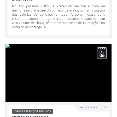
No ano passado (2022) a Prefeitura realizou a obra de
melhoria na drenagem do córrego Lava Pés, com a instalação
das galerias de concreto armado. A obra mostra bons
resultados agora, no atual período chuvoso. Mesmo com um
alto volume de chuva, não houveram casos de inundações no
entorno do córrego. A...
JAN
06
06 JAN 2023 - 16h53
OBRAS E SERVIÇOS PÚBLICOS