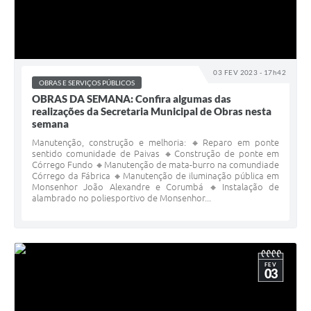
03 FEV 2023 - 17h42
OBRAS E SERVIÇOS PÚBLICOS
OBRAS DA SEMANA: Confira algumas das
realizações da Secretaria Municipal de Obras nesta
semana
Manutenção, construção e melhoria: 🔸Reparo em ponte
sentido comunidade de Paivas 🔸Construção de ponte em
Córrego Fundo 🔸Manutenção de mata-burro na comundiade
Córrego da Fábrica 🔸Manutenção de iluminação pública em
Monsenhor João Alexandre e Corumbá 🔸Instalação de
alambrado no poliesportivo de Monsenhor...
FEV
03