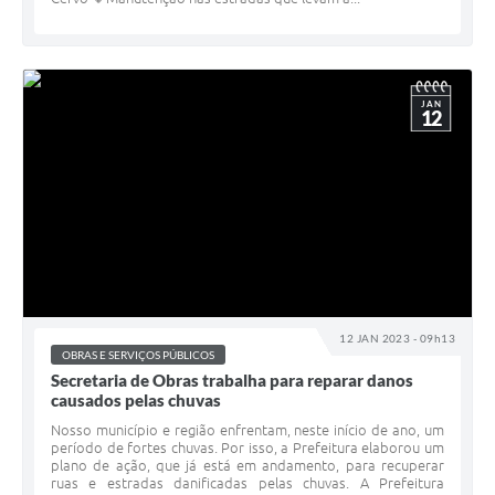
JAN
12
12 JAN 2023 - 09h13
OBRAS E SERVIÇOS PÚBLICOS
Secretaria de Obras trabalha para reparar danos
causados pelas chuvas
Nosso município e região enfrentam, neste início de ano, um
período de fortes chuvas. Por isso, a Prefeitura elaborou um
plano de ação, que já está em andamento, para recuperar
ruas e estradas danificadas pelas chuvas. A Prefeitura