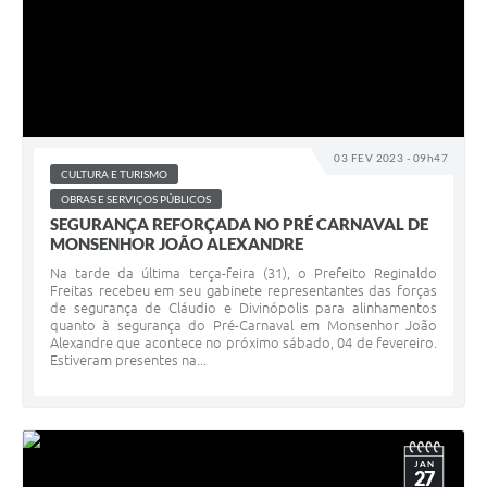
03 FEV 2023 - 09h47
CULTURA E TURISMO
OBRAS E SERVIÇOS PÚBLICOS
SEGURANÇA REFORÇADA NO PRÉ CARNAVAL DE
MONSENHOR JOÃO ALEXANDRE
Na tarde da última terça-feira (31), o Prefeito Reginaldo
Freitas recebeu em seu gabinete representantes das forças
de segurança de Cláudio e Divinópolis para alinhamentos
quanto à segurança do Pré-Carnaval em Monsenhor João
Alexandre que acontece no próximo sábado, 04 de fevereiro.
Estiveram presentes na...
JAN
27