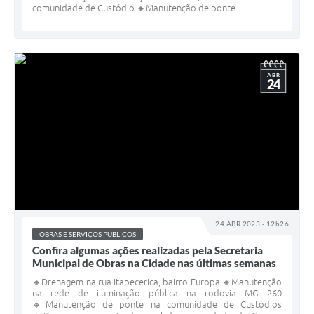
comunidade de Custódio 🔸Manutenção de ponte...
ABR
24
24 ABR 2023 - 12h26
OBRAS E SERVIÇOS PÚBLICOS
Confira algumas ações realizadas pela Secretaria
Municipal de Obras na Cidade nas últimas semanas
🔸Drenagem na rua Itapecerica, bairro Europa 🔸Manutenção
na rede de iluminação pública na rodovia MG 260
🔸Manutenção de ponte na comunidade de Custódios