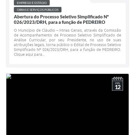
EMPREGO E ESTÁGIO
OBRAS E SERVIÇOS PÚBLICOS
Abertura do Processo Seletivo Simplificado Nº
026/2023/DRH, para a função de PEDREIRO
O Município de Cláudio – Minas Gerais, através da Comissão
de Acompanhamento de Processo Seletivo Simplificado de
Análise Curricular, por seu Presidente, no uso de suas
atribuições legais, torna público o Edital de Processo Seletivo
Simplificado Nº 026/2023/DRH, para a função de PEDREIRO.
Clique aqui para...
JUL
12