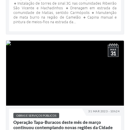
🔸Instalação de torres de sinal 3G nas comunidades Ribeirão
São Vicente e Machadinhos 🔸Drenagem em estrada da
comunidade de Matias, sentido Carmópolis 🔸Manutenção
de mata burro na região de Gamelão 🔸Capina manual e
pintura de meios-fios na estrada da...
MAR
31
31 MAR 2023 - 10h24
OBRAS E SERVIÇOS PÚBLICOS
Operação Tapa-Buracos deste mês de março
continuou contemplando novas regiões da Cidade