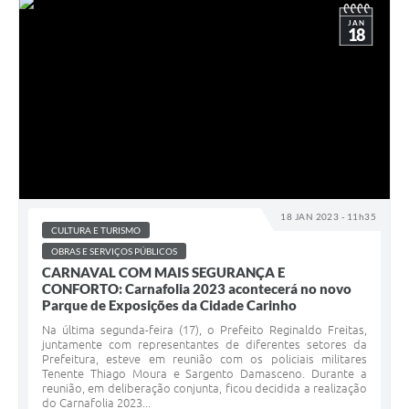
JAN
18
18 JAN 2023 - 11h35
CULTURA E TURISMO
OBRAS E SERVIÇOS PÚBLICOS
CARNAVAL COM MAIS SEGURANÇA E
CONFORTO: Carnafolia 2023 acontecerá no novo
Parque de Exposições da Cidade Carinho
Na última segunda-feira (17), o Prefeito Reginaldo Freitas,
juntamente com representantes de diferentes setores da
Prefeitura, esteve em reunião com os policiais militares
Tenente Thiago Moura e Sargento Damasceno. Durante a
reunião, em deliberação conjunta, ficou decidida a realização
do Carnafolia 2023...