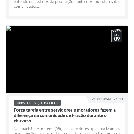
entende os pedidos da população, tanto dos moradores das
comunidades...
JAN
09
09 JAN 2023 - 09h48
OBRAS E SERVIÇOS PÚBLICOS
Força tarefa entre servidores e moradores fazem a
diferença na comunidade de Frazão durante o
chuvoso
Na manhã de ontem (08), os servidores que realizam as
manutenções nas estradas rurais do município fizeram uma