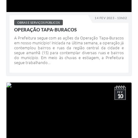
14 FEV 2023 - 13h02
OBRAS E SERVIÇOS PÚBLICOS
OPERAÇÃO TAPA-BURACOS
A Prefeitura segue com as ações da Operação Tapa-Buracos
em nosso município! Iniciada na última semana, a operação já
contemplou bairros e ruas da região central da cidade e
segue amanhã (15) para contemplar diversas ruas e bairros
do município. Em meio às chuvas e estiagem, a Prefeitura
segue trabalhando...
FEV
10