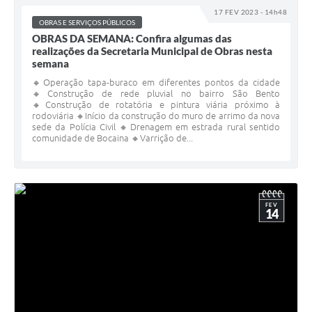
17 FEV 2023 - 14h48
OBRAS E SERVIÇOS PÚBLICOS
OBRAS DA SEMANA: Confira algumas das
realizações da Secretaria Municipal de Obras nesta
semana
🔸Operação tapa-buraco em diferentes pontos da cidade
🔸Construção de rede pluvial no bairro São Bento
🔸Construção de rotatória e pintura viária próximo à
rodoviária 🔸Início da construção do muro de arrimo da nova
sede da Polícia Civil 🔸Drenagem em estrada rural sentido
comunidade de Bocaina 🔸Varrição de...
FEV
14