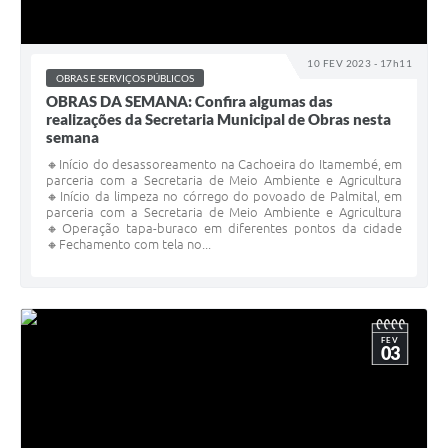
10 FEV 2023 - 17h11
OBRAS E SERVIÇOS PÚBLICOS
OBRAS DA SEMANA: Confira algumas das
realizações da Secretaria Municipal de Obras nesta
semana
🔸Início do desassoreamento na Cachoeira do Itamembé, em
parceria com a Secretaria de Meio Ambiente e Agricultura
🔸Início da limpeza no córrego do povoado de Palmital, em
parceria com a Secretaria de Meio Ambiente e Agricultura
🔸Operação tapa-buraco em diferentes pontos da cidade
🔸Fechamento com tela no...
FEV
03