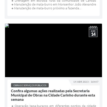
🔸Drenagem em estrada rural da comunidade de Canoas
🔸Manutenção de mata-burro em Monsenhor João Alexandre
🔸Manutenção de mata-burro próximo a fazenda...
ABR
14
14 ABR 2023 - 16h47
OBRAS E SERVIÇOS PÚBLICOS
Confira algumas ações realizadas pela Secretaria
Municipal de Obras na Cidade Carinho durante esta
semana
🔸Operação tapa-buracos em diferentes pontos da cidade