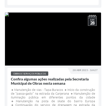
ABR
28
28 ABR 2023 - 16h27
OBRAS E SERVIÇOS PÚBLICOS
Confira algumas ações realizadas pela Secretaria
Municipal de Obras nesta semana
🔸Manutenção de vias - Tapa-Buracos 🔸Início da construção
de “passa-gado” na estrada da Canjerana 🔸Manutenção de
iluminação pública em diferentes pontos da cidade
🔸Manutenção na pista de skate do bairro Europa
🔸Continuação do serviço de drenagem na estrada da