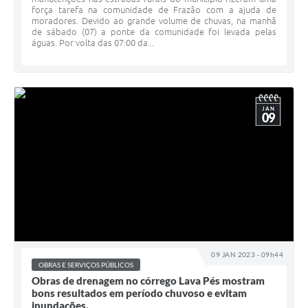
força tarefa na comunidade de Frazão com a ajuda de
moradores. Devido ao grande volume de chuvas, na manhã
de sábado (07) a ponte da comunidade foi levada pelas
águas. Por volta das 07:00 da...
JAN
09
09 JAN 2023 - 09h44
OBRAS E SERVIÇOS PÚBLICOS
Obras de drenagem no córrego Lava Pés mostram
bons resultados em período chuvoso e evitam
inundações.