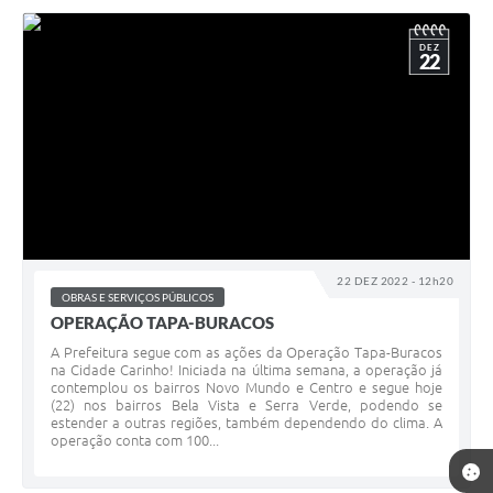
DEZ
22
22 DEZ 2022 - 12h20
OBRAS E SERVIÇOS PÚBLICOS
OPERAÇÃO TAPA-BURACOS
A Prefeitura segue com as ações da Operação Tapa-Buracos
na Cidade Carinho! Iniciada na última semana, a operação já
contemplou os bairros Novo Mundo e Centro e segue hoje
(22) nos bairros Bela Vista e Serra Verde, podendo se
estender a outras regiões, também dependendo do clima. A
operação conta com 100...