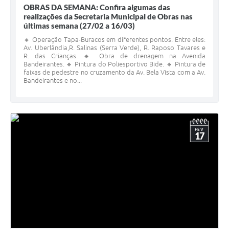
OBRAS DA SEMANA: Confira algumas das
realizações da Secretaria Municipal de Obras nas
últimas semana (27/02 a 16/03)
🔸 Operação Tapa-Buracos em diferentes pontos. Entre eles:
Av. Uberlândia,R. Salinas (Serra Verde), R. Raposo Tavares e
R. das Crianças. 🔸 Obra de drenagem na Avenida
Bandeirantes. 🔸 Pintura do Poliesportivo Bide. 🔸 Pintura de
faixas de pedestre no cruzamento da Av. Bela Vista com a Av.
Bandeirantes e no...
FEV
17