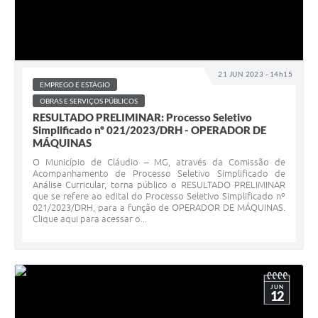
21 JUN 2023 - 14h15
EMPREGO E ESTÁGIO
OBRAS E SERVIÇOS PÚBLICOS
RESULTADO PRELIMINAR: Processo Seletivo
Simplificado nº 021/2023/DRH - OPERADOR DE
MÁQUINAS
O Município de Cláudio – MG, através da Comissão de
Acompanhamento de Processo Seletivo Simplificado de
Análise Curricular, torna público o RESULTADO PRELIMINAR
que se refere ao edital do Processo Seletivo Simplificado nº
021/2023/DRH, para a função de OPERADOR DE MÁQUINAS.
Clique aqui para acessar o...
JUN
12