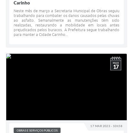
Carinho
Neste mês de março a Secretaria Municipal de Obras seguiu
trabalhando para combater os danos causados pelas chuvas
ao asfalto. Semanalmente as manutenções têm sido
realizadas, restaurando a mobilidade em locais antes
prejudicados pelos buracos. A Prefeitura segue trabalhando
para manter a Cidade Carinho...
MAR
17
17 MAR 2023 - 10h58
OBRAS E SERVIÇOS PÚBLICOS