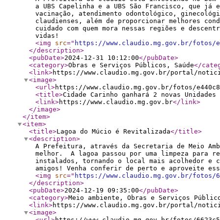
a UBS Capelinha e a UBS São Francisco, que já e
vacinação, atendimento odontológico, ginecológ
claudienses, além de proporcionar melhores cond
cuidado com quem mora nessas regiões e descentr
vidas!
<img
src
="
https://www.claudio.mg.gov.br/fotos/e
</description
>
<pubDate
>
2024-12-31 10:12:00
</pubDate
>
<category
>
Obras e Serviços Públicos, Saúde
</cate
<link
>
https://www.claudio.mg.gov.br/portal/notic
<image
>
<url
>
https://www.claudio.mg.gov.br/fotos/e440c8
<title
>
Cidade Carinho ganhará 2 novas Unidades 
<link
>
https://www.claudio.mg.gov.br
</link
>
</image
>
</item
>
<item
>
<title
>
Lagoa do Múcio é Revitalizada
</title
>
<description
>
A Prefeitura, através da Secretaria de Meio Amb
melhor. A lagoa passou por uma limpeza para re
instalados, tornando o local mais acolhedor e c
amigos! Venha conferir de perto e aproveite e
<img
src
="
https://www.claudio.mg.gov.br/fotos/6
</description
>
<pubDate
>
2024-12-19 09:35:00
</pubDate
>
<category
>
Meio ambiente, Obras e Serviços Públic
<link
>
https://www.claudio.mg.gov.br/portal/notic
<image
>
<url
>
https://www.claudio.mg.gov.br/fotos/6623c5