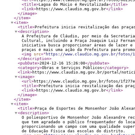
<title
>
Lagoa do Múcio é Revitalizada
</title
>
<link
>
https://www.claudio.mg.gov.br
</link
>
</image
>
</item
>
<item
>
<title
>
Prefeitura inicia revitalização das praça
<description
>
A Prefeitura de Cláudio, por meio da Secretaria
Cultural, incluindo a Praça Joaquim Luiz Fernan
iniciativa busca proporcionar áreas de lazer e 
praças é mais uma ação da Prefeitura para prom
<img
src
="
https://www.claudio.mg.gov.br/fotos/1
</description
>
<pubDate
>
2024-12-16 15:26:00
</pubDate
>
<category
>
Obras e Serviços Públicos
</category
>
<link
>
https://www.claudio.mg.gov.br/portal/notic
<image
>
<url
>
https://www.claudio.mg.gov.br/fotos/1f277e
<title
>
Prefeitura inicia revitalização das praç
<link
>
https://www.claudio.mg.gov.br
</link
>
</image
>
</item
>
<item
>
<title
>
Praça de Esportes de Monsenhor João Alexa
<description
>
O poliesportivo de Monsenhor João Alexandre rec
que tem agradado o público frequentador do loca
proporcionando um campo com uma qualidade super
de Educação Física das escolas do distrito.