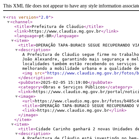
This XML file does not appear to have any style information associat
<rss
version
="
2.0
"
>
<channel
>
<title
>
Prefeitura de Cláudio
</title
>
<link
>
https://www.claudio.mg.gov.br
</link
>
<language
>
pt-BR
</language
>
<item
>
<title
>
OPERAÇÃO TAPA-BURACO SEGUE RECUPERANDO VI
<description
>
A Prefeitura de Cláudio segue firme no trabalho
João Alexandre, garantindo mais segurança e me
localidades também estão recebendo os serviços 
melhorando a mobilidade urbana e a qualidade de
<img
src
="
https://www.claudio.mg.gov.br/fotos/b
</description
>
<pubDate
>
2025-02-05 15:19:00
</pubDate
>
<category
>
Obras e Serviços Públicos
</category
>
<link
>
https://www.claudio.mg.gov.br/portal/notic
<image
>
<url
>
https://www.claudio.mg.gov.br/fotos/b485c4
<title
>
OPERAÇÃO TAPA-BURACO SEGUE RECUPERANDO V
<link
>
https://www.claudio.mg.gov.br
</link
>
</image
>
</item
>
<item
>
<title
>
Cidade Carinho ganhará 2 novas Unidades d
<description
>
A Prefeitura de Cláudio está investindo no bem