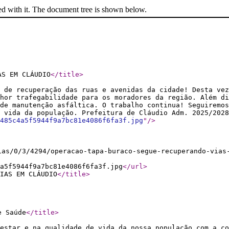
ed with it. The document tree is shown below.
AS EM CLÁUDIO
</title
>
 de recuperação das ruas e avenidas da cidade! Desta vez
lhor trafegabilidade para os moradores da região. Além di
de manutenção asfáltica. O trabalho continua! Seguiremo
 vida da população. Prefeitura de Cláudio Adm. 2025/2028
485c4a5f5944f9a7bc81e4086f6fa3f.jpg
"
/>
ias/0/3/4294/operacao-tapa-buraco-segue-recuperando-vias
a5f5944f9a7bc81e4086f6fa3f.jpg
</url
>
IAS EM CLÁUDIO
</title
>
e Saúde
</title
>
-estar e na qualidade de vida da nossa população com a co