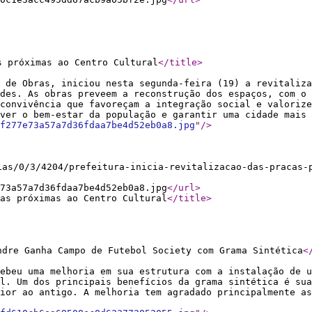
s próximas ao Centro Cultural
</title
>
 de Obras, iniciou nesta segunda-feira (19) a revitaliz
des. As obras preveem a reconstrução dos espaços, com o 
convivência que favoreçam a integração social e valorize
over o bem-estar da população e garantir uma cidade mai
f277e73a57a7d36fdaa7be4d52eb0a8.jpg
"
/>
ias/0/3/4204/prefeitura-inicia-revitalizacao-das-pracas-
73a57a7d36fdaa7be4d52eb0a8.jpg
</url
>
as próximas ao Centro Cultural
</title
>
ndre Ganha Campo de Futebol Society com Grama Sintética
<
ebeu uma melhoria em sua estrutura com a instalação de u
l. Um dos principais benefícios da grama sintética é sua
ior ao antigo. A melhoria tem agradado principalmente as