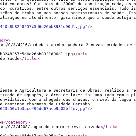
stá em obras! Com mais de 300m² de construção cada, as n
ico, curativos, entre outros serviços essenciais. Tudo is
ições de trabalho aos nossos profissionais de saúde. Ess
alização no atendimento, garantindo que a saúde esteja c
440c8b8248257c5d6d26bb8931d90d1.jpg
"
/>
gory
>
ias/0/3/4216/cidade-carinho-ganhara-2-novas-unidades-de-
b8248257c5d6d26bb8931d90d1.jpg
</url
>
de Saúde
</title
>
iente e Agricultura e Secretaria de Obras, realizou a re
tirada de aguapés, a área de lazer foi ampliada com o pl
onvidativo. Com a chegada das chuvas, o nível da lagoa s
sse cantinho charmoso da Cidade Carinho!
623c50c1e3acc495dd67acb9a05bf2e.jpg
"
/>
os
</category
>
ias/0/3/4208/lagoa-do-mucio-e-revitalizada
</link
>
0c1e3acc495dd67acb9a05bf2e.jpg
</url
>