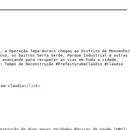
, a Operação Tapa-Buraco chegou ao Distrito de Monsenhor
sso, os bairros Serra Verde, Parque Industrial e outras
s avançando para recuperar as vias em toda a cidade,
: Tempo de Reconstrução #PrefeituraDeCláudio #Cláudio
-em-claudio
</link
>
nstrução de duas novas Unidades Básicas de Saúde (UBS):