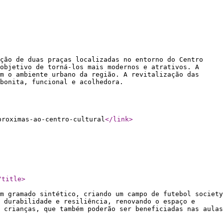
ação de duas praças localizadas no entorno do Centro
objetivo de torná-los mais modernos e atrativos. A
m o ambiente urbano da região. A revitalização das
s bonita, funcional e acolhedora.
proximas-ao-centro-cultural
</link
>
/title
>
m gramado sintético, criando um campo de futebol society
 durabilidade e resiliência, renovando o espaço e
 crianças, que também poderão ser beneficiadas nas aulas