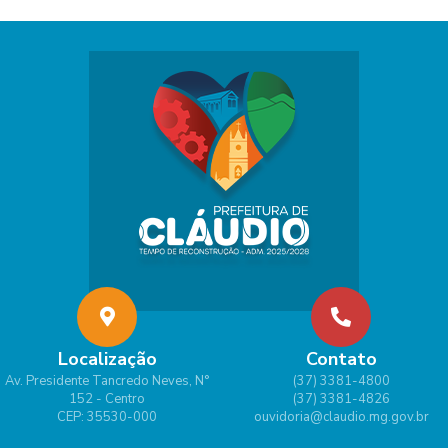
Localização
Contato
Av. Presidente Tancredo Neves, N°
(37) 3381-4800
152 - Centro
(37) 3381-4826
CEP: 35530-000
ouvidoria@claudio.mg.gov.br