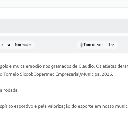
 MÍDIAS
RECEBA NOTÍCIAS
eitura:
Tom de voz:
 gols e muita emoção nos gramados de Cláudio. Os atletas der
o Torneio SicoobCopermec Empresarial/Municipal 2026.
da rodada!
pírito esportivo e pela valorização do esporte em nosso municí