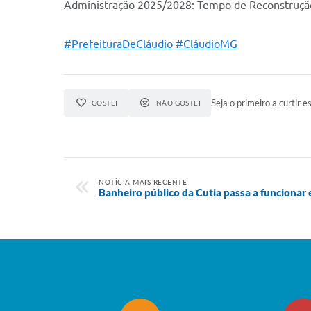
Administração 2025/2028: Tempo de Reconstruçã
#PrefeituraDeCláudio
#CláudioMG
Seja o primeiro a curtir es
GOSTEI
NÃO GOSTEI
NOTÍCIA MAIS RECENTE
Banheiro público da Cutia passa a funciona