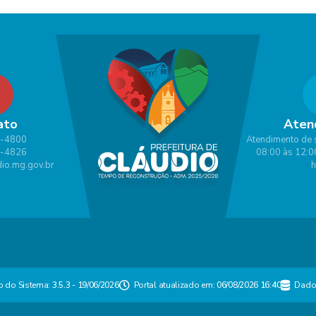
ato
Aten
1-4800
Atendimento de 
1-4826
08:00 às 12:0
io.mg.gov.br
h
o do Sistema:
3.5.3 - 19/06/2026
Portal atualizado em:
06/08/2026 16:40
Dado