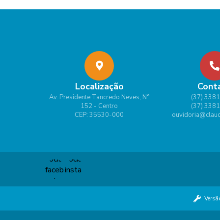
Localização
Cont
Av. Presidente Tancredo Neves, N°
(37) 338
152 - Centro
(37) 338
CEP: 35530-000
ouvidoria@claud
Versã