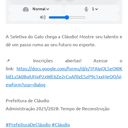
A Seletiva do Galo chega a Cláudio! Mostre seu talento e
dê um passo rumo ao seu futuro no esporte.
📌 Inscrições abertas! Acesse o
link:
https://docs.google.com/forms/d/e/1FAIpQLSeOI0K
biELsSk08qiUNoP2xWE6Ze2rCuAf0zESzP9c1xxMeOQ/vi
ewform?usp=dialog
Prefeitura de Cláudio
Administração 2025/2028: Tempo de Reconstrução
#PrefeituraDeCláudio
#Cláudio