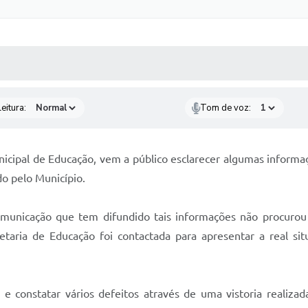
 MÍDIAS
RECEBA NOTÍCIAS
eitura:
Tom de voz:
unicipal de Educação, vem a público esclarecer algumas inform
do pelo Município.
unicação que tem difundido tais informações não procurou a
aria de Educação foi contactada para apresentar a real si
 e constatar vários defeitos através de uma vistoria realizad