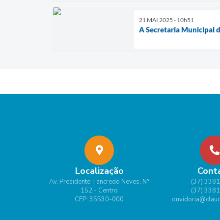
21 MAI 2025 - 10h51
A Secretaria Municipal 
Localização
Cont
Av. Presidente Tancredo Neves, N°
(37) 338
152 - Centro
(37) 338
CEP: 35530-000
ouvidoria@claud