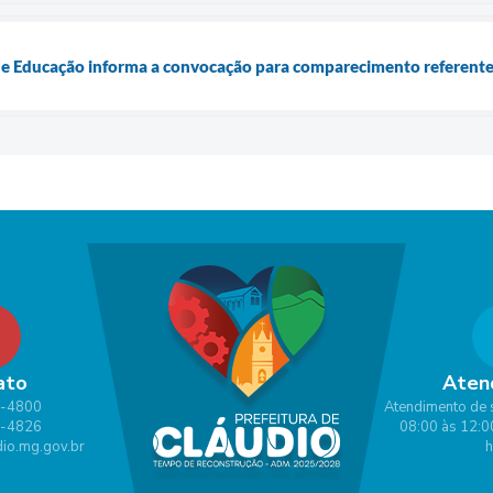
de Educação informa a convocação para comparecimento referente 
ato
Aten
1-4800
Atendimento de 
1-4826
08:00 às 12:0
io.mg.gov.br
h