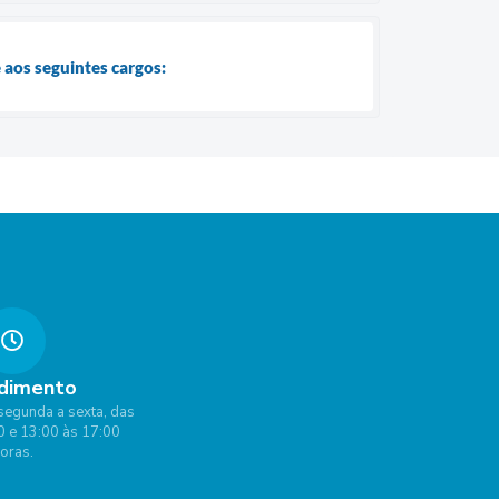
aos seguintes cargos:
dimento
segunda a sexta, das
0 e 13:00 às 17:00
oras.