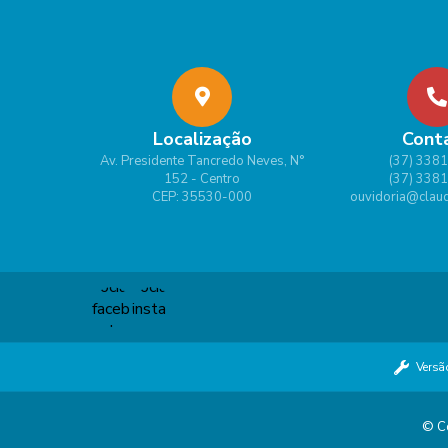
Localização
Cont
Av. Presidente Tancredo Neves, N°
(37) 338
152 - Centro
(37) 338
CEP: 35530-000
ouvidoria@claud
Versã
© Co