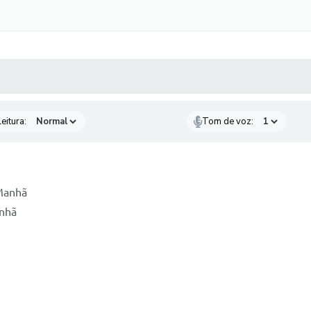
 MÍDIAS
RECEBA NOTÍCIAS
eitura:
Tom de voz:
 Manhã
anhã