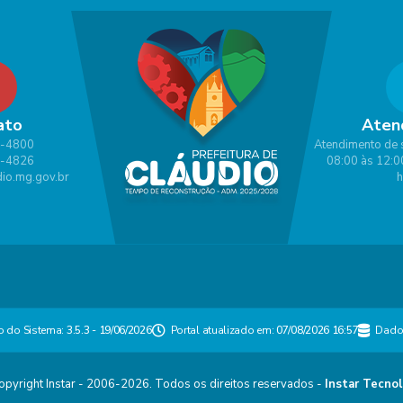
ato
Aten
1-4800
Atendimento de 
1-4826
08:00 às 12:0
io.mg.gov.br
h
o do Sistema:
3.5.3 - 19/06/2026
Portal atualizado em:
07/08/2026 16:57
Dado
pyright Instar - 2006-2026. Todos os direitos reservados -
Instar Tecnol