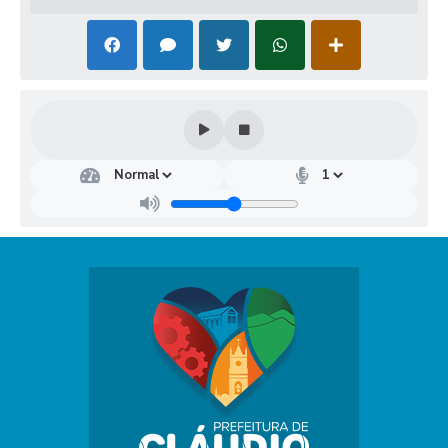
Secr
etar
ia
Mu
nici
pal
de
Saú
de
Anna
Cláu
dia
Dutr
a
Vieir
a