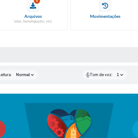
8
Arquivos
Movimentações
(atas, homologações, etc)
 MÍDIAS
eitura:
Tom de voz: