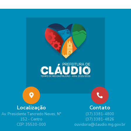
Localização
Contato
Av. Presidente Tancredo Neves, N°
(37) 3381-4800
152 - Centro
(37) 3381-4826
CEP: 35530-000
ouvidoria@claudio.mg.gov.br