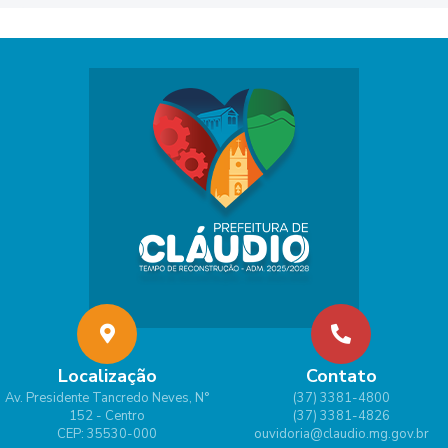
Localização
Contato
Av. Presidente Tancredo Neves, N°
(37) 3381-4800
152 - Centro
(37) 3381-4826
CEP: 35530-000
ouvidoria@claudio.mg.gov.br