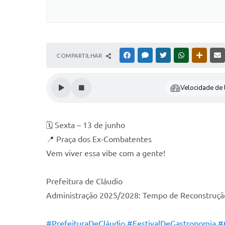
COMPARTILHAR
FACEBOOK
MESSENGER
TWITTER
WHATSAPP
OUTRAS
Velocidade de l
🗓 Sexta – 13 de junho
📍 Praça dos Ex-Combatentes
Vem viver essa vibe com a gente!
Prefeitura de Cláudio
Administração 2025/2028: Tempo de Reconstruçã
#PrefeituraDeCláudio
#FestivalDeGastronomia
#