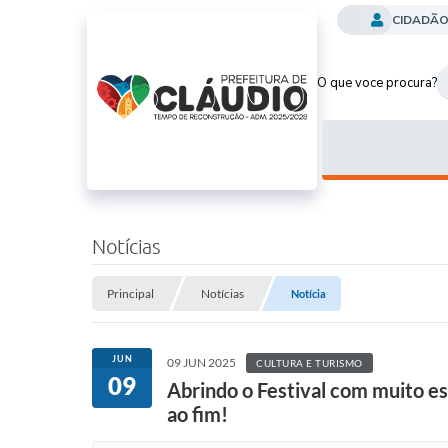
CIDADÃ
O que voce procura?
Notícias
Principal
Notícias
Notícia
JUN
09 JUN 2025
CULTURA E TURISMO
09
Abrindo o Festival com muito es
ao fim!