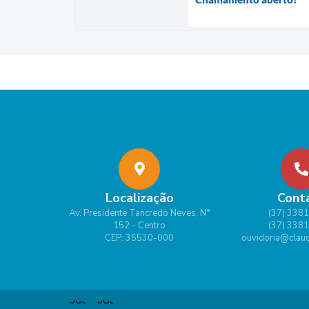
Localização
Cont
Av. Presidente Tancredo Neves, N°
(37) 338
152 - Centro
(37) 338
CEP: 35530-000
ouvidoria@claud