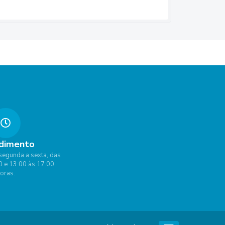
dimento
segunda a sexta, das
0 e 13:00 às 17:00
oras.