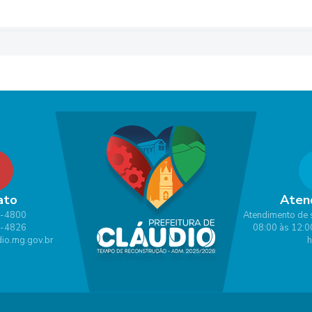
ato
Aten
1-4800
Atendimento de 
1-4826
08:00 às 12:0
io.mg.gov.br
h