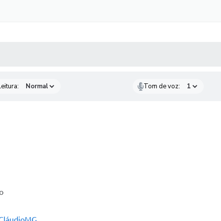
 MÍDIAS
RECEBA NOTÍCIAS
eitura:
Tom de voz:
o
CláudioMG