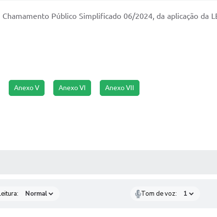
 Chamamento Público Simplificado 06/2024, da aplicação da
Anexo V
Anexo VI
Anexo VII
 MÍDIAS
eitura:
Tom de voz: