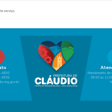
ste serviço.
ato
Aten
1-4800
Atendimento de 
1-4826
08:00 às 12:0
io.mg.gov.br
h