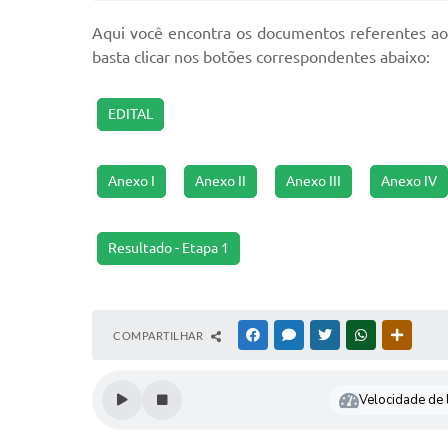
Aqui você encontra os documentos referentes ao
basta clicar nos botões correspondentes abaixo:
EDITAL
Anexo I
Anexo II
Anexo III
Anexo IV
Resultado - Etapa 1
COMPARTILHAR
FACEBOOK
MESSENGER
TWITTER
WHATSAPP
OUTRAS
Velocidade de l