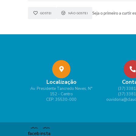
Seja o primeiro a curtir e
GOSTEI
NÃO GOSTEI
Localização
Cont
Av. Presidente Tancredo Neves, N°
(37) 338
152 - Centro
(37) 338
CEP: 35530-000
ouvidoria@claud