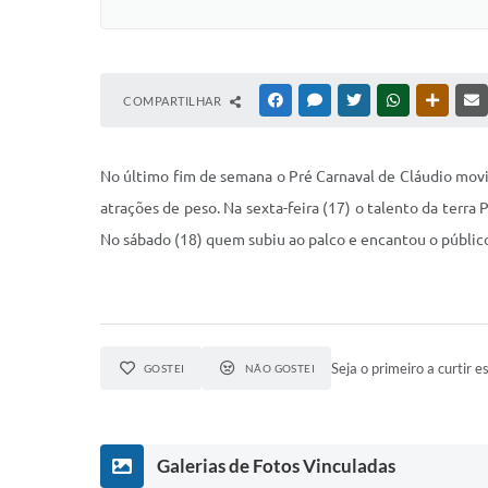
COMPARTILHAR
FACEBOOK
MESSENGER
TWITTER
WHATSAPP
OUTRAS
No último fim de semana o Pré Carnaval de Cláudio movim
atrações de peso. Na sexta-feira (17) o talento da terr
No sábado (18) quem subiu ao palco e encantou o públic
Seja o primeiro a curtir es
GOSTEI
NÃO GOSTEI
Galerias de Fotos Vinculadas