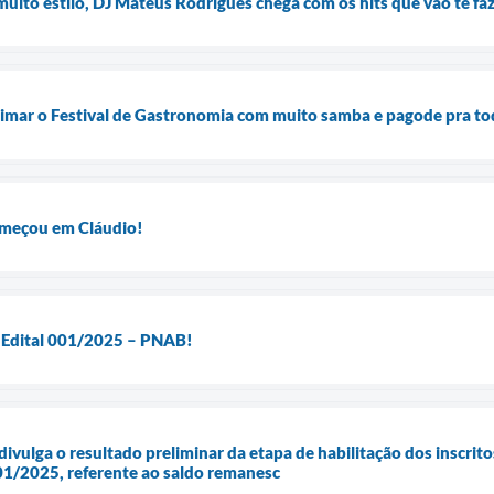
uito estilo, DJ Mateus Rodrigues chega com os hits que vão te faze
nimar o Festival de Gastronomia com muito samba e pagode pra t
começou em Cláudio!
o Edital 001/2025 – PNAB!
divulga o resultado preliminar da etapa de habilitação dos inscrito
01/2025, referente ao saldo remanesc