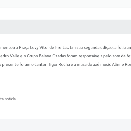
 MÍDIAS
RECEBA NOTÍCIAS
entou a Praça Levy Vitoi de Freitas. Em sua segunda edição, a folia an
a Pedro Valle e o Grupo Baiana Ozadas foram responsáveis pelo som da f
o presente foram o cantor Higor Rocha e a musa do axé music Alinne Ros
ta notícia.