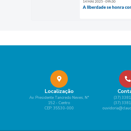
14 MAI 2025 - 09h30
A liberdade se honra co
Localização
Cont
Av. Presidente Tancredo Neves, N°
(37) 338
152 - Centro
(37) 338
CEP: 35530-000
ouvidoria@claud