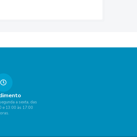
dimento
segunda a sexta, das
0 e 13:00 às 17:00
oras.