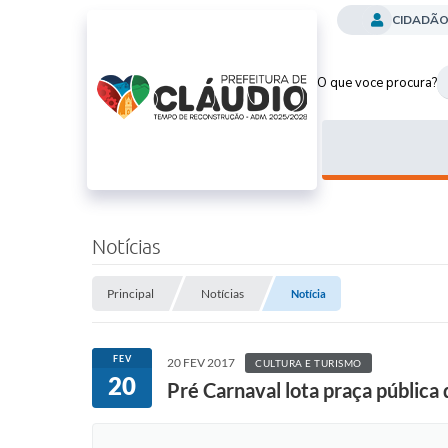
CIDADÃ
O que voce procura?
Notícias
Principal
Notícias
Notícia
FEV
20 FEV 2017
CULTURA E TURISMO
20
Pré Carnaval lota praça pública 