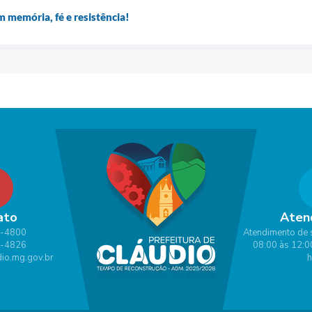
m memória, fé e resistência!
ato
Aten
1-4800
Atendimento de 
1-4826
08:00 às 12:0
io.mg.gov.br
h