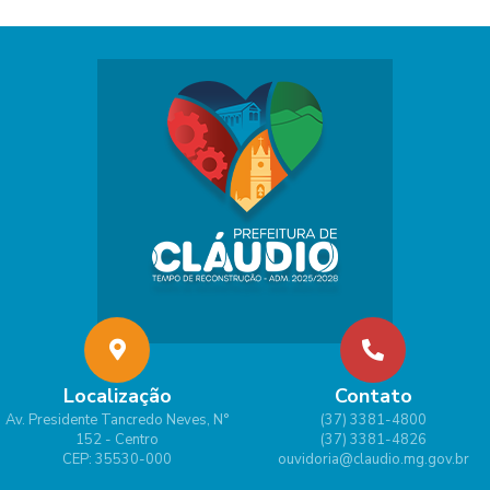
Localização
Contato
Av. Presidente Tancredo Neves, N°
(37) 3381-4800
152 - Centro
(37) 3381-4826
CEP: 35530-000
ouvidoria@claudio.mg.gov.br