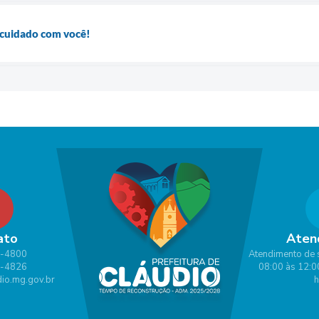
cuidado com você!
ato
Aten
1-4800
Atendimento de 
1-4826
08:00 às 12:0
io.mg.gov.br
h