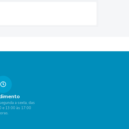
dimento
segunda a sexta, das
0 e 13:00 às 17:00
oras.