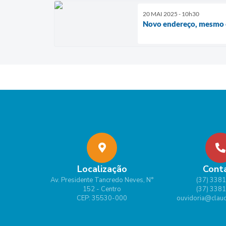
20 MAI 2025 - 10h30
Novo endereço, mesmo 
Localização
Cont
Av. Presidente Tancredo Neves, N°
(37) 338
152 - Centro
(37) 338
CEP: 35530-000
ouvidoria@claud