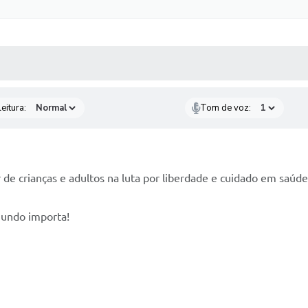
 MÍDIAS
RECEBA NOTÍCIAS
eitura:
Tom de voz:
r de crianças e adultos na luta por liberdade e cuidado em saúd
mundo importa!