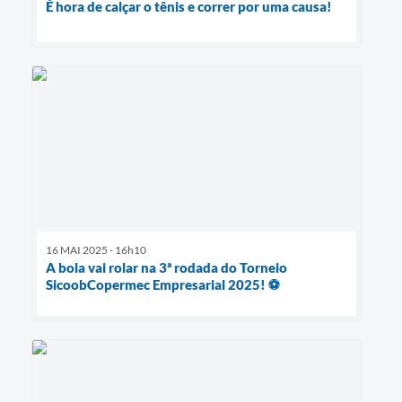
É hora de calçar o tênis e correr por uma causa!
16 MAI 2025 - 16h10
A bola vai rolar na 3ª rodada do Torneio
SicoobCopermec Empresarial 2025! ⚽️