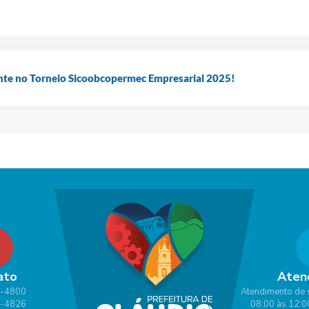
ente no Torneio Sicoobcopermec Empresarial 2025!
ato
Aten
1-4800
Atendimento de 
1-4826
08:00 às 12:0