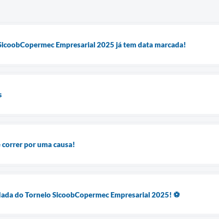
 SicoobCopermec Empresarial 2025 já tem data marcada!
s
 e correr por uma causa!
rodada do Torneio SicoobCopermec Empresarial 2025! ⚽️