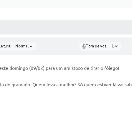
 MÍDIAS
RECEBA NOTÍCIAS
eitura:
Tom de voz:
ste domingo (09/02) para um amistoso de tirar o fôlego!
ta do gramado. Quem leva a melhor? Só quem estiver lá vai sab