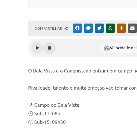
COMPARTILHAR
FACEBOOK
MESSENGER
TWITTER
WHATSAPP
OUTRAS
Velocidade de l
O Bela Vista e o Conquistano entram em campo ne
Rivalidade, talento e muita emoção vão tomar con
📍 Campo do Bela Vista
🕗 Sub-17: 08h
🕤 Sub-15: 09h30