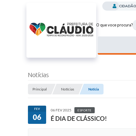
CIDADÃ
O que voce procura?
Notícias
Principal
Notícias
Notícia
FEV
06 FEV 2025
ESPORTE
06
É DIA DE CLÁSSICO!