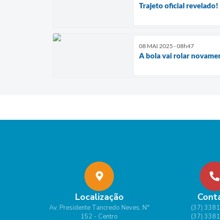
Trajeto oficial revelado!
08 MAI 2025 - 08h47
A bola vai rolar novam
Localização
Cont
Av. Presidente Tancredo Neves, N°
(37) 338
152 - Centro
(37) 338