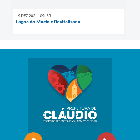
19 DEZ 2024 - 09h35
Lagoa do Múcio é Revitalizada