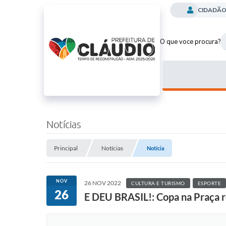
CIDADÃ
O que voce procura?
Notícias
Principal
Notícias
Notícia
NOV
26 NOV 2022
CULTURA E TURISMO
ESPORTE
26
E DEU BRASIL!: Copa na Praça r