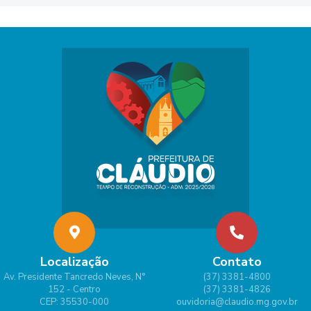
Localização
Contato
Av. Presidente Tancredo Neves, N°
(37) 3381-4800
152 - Centro
(37) 3381-4826
CEP: 35530-000
ouvidoria@claudio.mg.gov.br