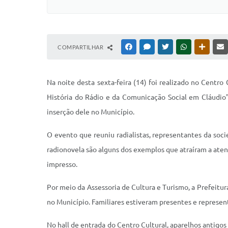
COMPARTILHAR
FACEBOOK
MESSENGER
TWITTER
WHATSAPP
OUTRAS
Na noite desta sexta-feira (14) foi realizado no Centr
História do Rádio e da Comunicação Social em Cláudio".
inserção dele no Município.
O evento que reuniu radialistas, representantes da soc
radionovela são alguns dos exemplos que atraíram a ate
impresso.
Por meio da Assessoria de Cultura e Turismo, a Prefeit
no Município. Familiares estiveram presentes e repres
No hall de entrada do Centro Cultural, aparelhos antigo