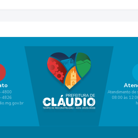
ato
Aten
1-4800
Atendimento de 
1-4826
08:00 às 12:0
io.mg.gov.br
h