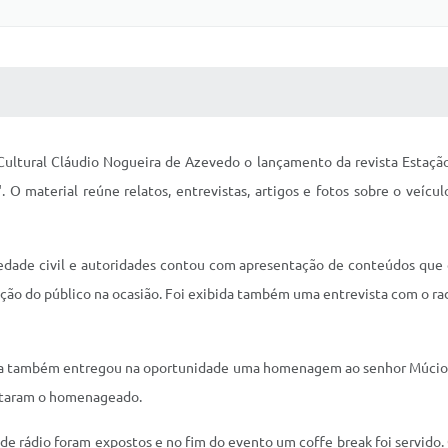
 MÍDIAS
RECEBA NOTÍCIAS
o Cultural Cláudio Nogueira de Azevedo o lançamento da revista Esta
 O material reúne relatos, entrevistas, artigos e fotos sobre o veíc
iedade civil e autoridades contou com apresentação de conteúdos que 
nção do público na ocasião. Foi exibida também uma entrevista com o r
ura também entregou na oportunidade uma homenagem ao senhor Múcio G
entaram o homenageado.
s de rádio foram expostos e no fim do evento um coffe break foi servido