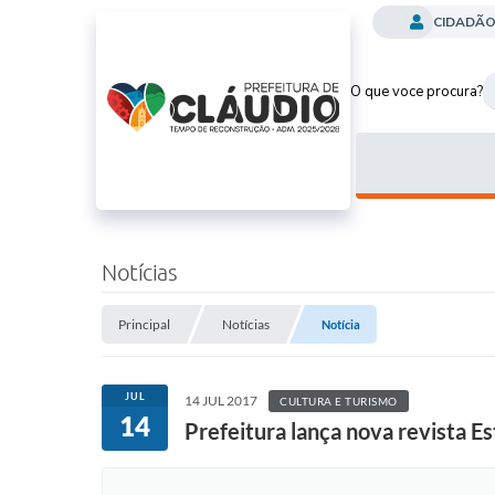
CIDADÃ
O que voce procura?
Notícias
Principal
Notícias
Notícia
JUL
14 JUL 2017
CULTURA E TURISMO
14
Prefeitura lança nova revista E