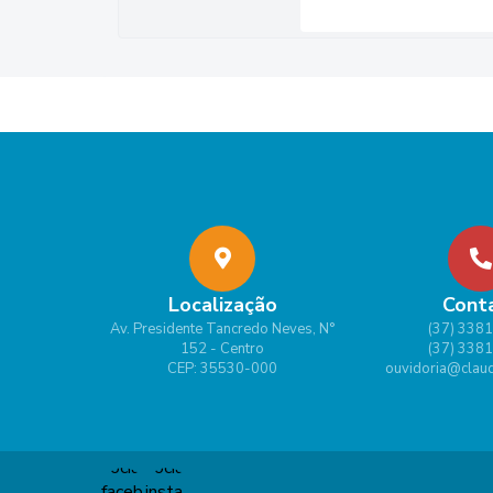
Localização
Cont
Av. Presidente Tancredo Neves, N°
(37) 338
152 - Centro
(37) 338
CEP: 35530-000
ouvidoria@claud