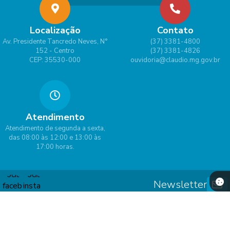
Localização
Contato
Av. Presidente Tancredo Neves, N°
(37) 3381-4800
152 - Centro
(37) 3381-4826
CEP: 35530-000
ouvidoria@claudio.mg.gov.br
Atendimento
Atendimento de segunda a sexta,
das 08:00 às 12:00 e 13:00 às
17:00 horas.
Newsletter
Versão do Sistema:
3.5.3 - 19/06/2026
Portal atualizado em:
07/08/2026 10:03
Dados Abertos