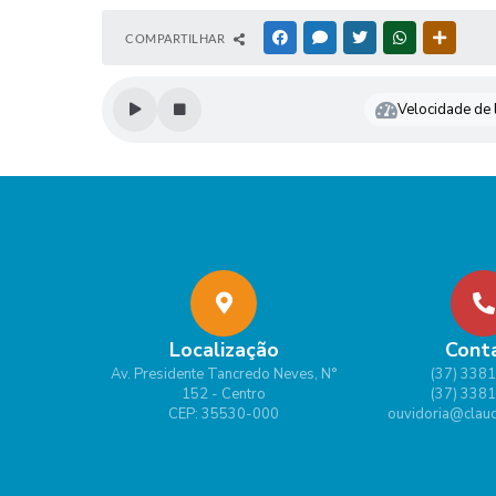
COMPARTILHAR
FACEBOOK
MESSENGER
TWITTER
WHATSAPP
OUTRAS
Velocidade de l
Localização
Cont
Av. Presidente Tancredo Neves, N°
(37) 338
152 - Centro
(37) 338
CEP: 35530-000
ouvidoria@claud