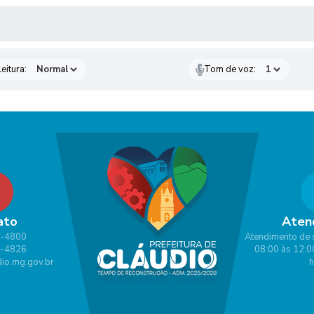
 MÍDIAS
eitura:
Tom de voz:
ato
Aten
1-4800
Atendimento de 
1-4826
08:00 às 12:0
io.mg.gov.br
h