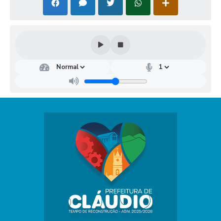
Secr
etar
ia
Mu
nici
pal
de
Edu
caçã
o
Análi
a de
Freit
as
Mor
ais