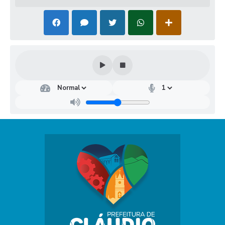
Dep
arta
men
to
Mu
nici
pal
de
Rec
urs
os
Hu
man
os
Rays
sa
Gabr