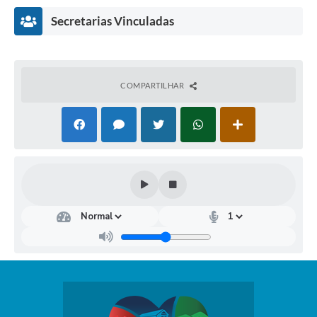
Secretarias Vinculadas
COMPARTILHAR
Secr
etar
ia
Mu
nici
pal
de
Edu
caçã