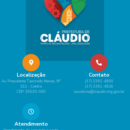
o
Análi
a de
Freit
as
Mor
ais
Localização
Contato
Av. Presidente Tancredo Neves, N°
(37) 3381-4800
152 - Centro
(37) 3381-4826
CEP: 35530-000
ouvidoria@claudio.mg.gov.br
Atendimento