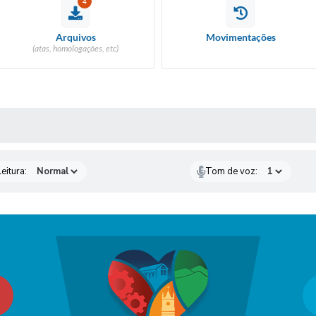
4
Arquivos
Movimentações
(atas, homologações, etc)
 MÍDIAS
eitura:
Tom de voz: