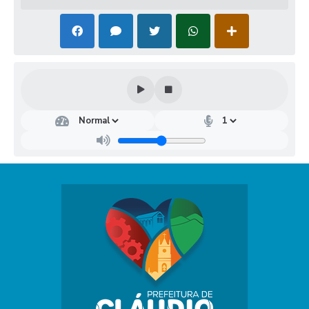
Dep
arta
men
to
Mu
nici
pal
de
Rec
urs
os
Hu
man
os
Rays
sa
Gabr