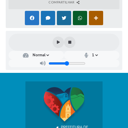
COMPARTILHAR
Dep
arta
men
to
Mu
nici
pal
de
Rec
urs
os
Hu
man
os
Rays
sa