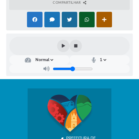
COMPARTILHAR
Dep
arta
men
to
Mu
nici
pal
de
Rec
urs
os
Hu
man
os
Rays
sa