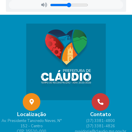
Localização
Contato
Av. Presidente Tancredo Neves, N°
(37) 3381-4800
152 - Centro
(37) 3381-4826
CEP: 35530-000
ouvidoria@claudio.mg.gov.br