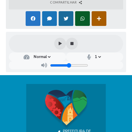
COMPARTILHAR
Dep
arta
men
to
Mu
nici
pal
de
Rec
urs
os
Hu
man
os
Rays
sa