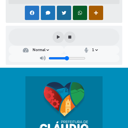
Dep
arta
men
to
Mu
nici
pal
de
Rec
urs
os
Hu
man
os
Rays
sa
Gabr