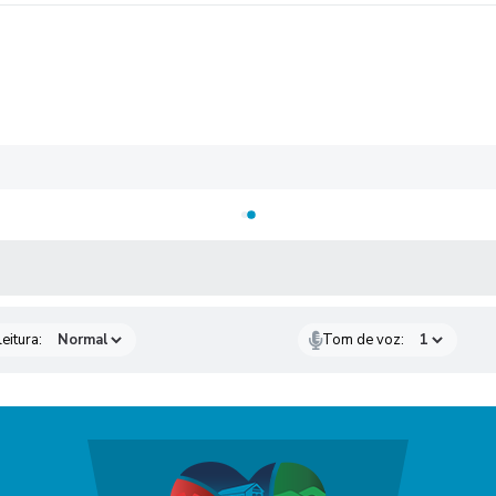
 MÍDIAS
eitura:
Tom de voz: